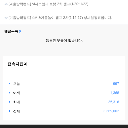
[겨울방학캠프] AI시스템과 로봇 2차 캠프(1/20~1/22)
[겨울방학캠프] 스키&겨울놀이 캠프 2차(1.15-17) 상세일정표입니다.
댓글목록
0
등록된 댓글이 없습니다.
접속자집계
오늘
997
어제
1,368
최대
35,316
전체
3,369,002