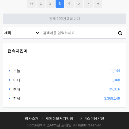
1
2
4
5
3
전체 109건
3 페이지
접속자집계
오늘
1,144
어제
1,368
최대
35,316
전체
3,369,149
회사소개
개인정보처리방침
서비스이용약관
Copyright ©
소유하신 도메인.
All rights reserved.