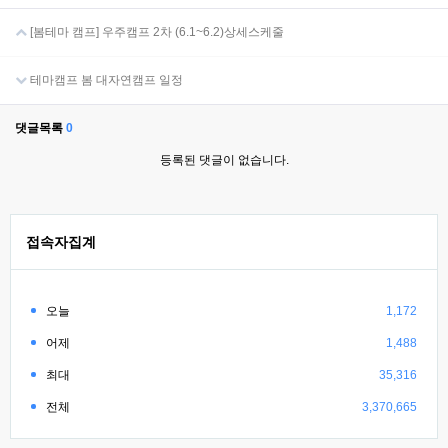
[봄테마 캠프] 우주캠프 2차 (6.1~6.2)상세스케줄
테마캠프 봄 대자연캠프 일정
댓글목록
0
등록된 댓글이 없습니다.
접속자집계
오늘
1,172
어제
1,488
최대
35,316
전체
3,370,665