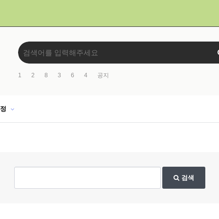
1
2
8
3
6
4
공지
일정
검색